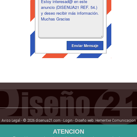
Aviso Legal
- © 2026 disenua21.com -
Login
- Diseño web:
Hementxe Comunicacion
ATENCION