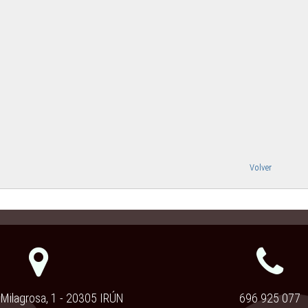
Volver
 Milagrosa, 1 - 20305 IRÚN
696 925 077